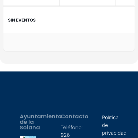
SIN EVENTOS
Ayuntamiento
Contacto
Política
de la
de
Solana
Teléfono:
privacidad
926