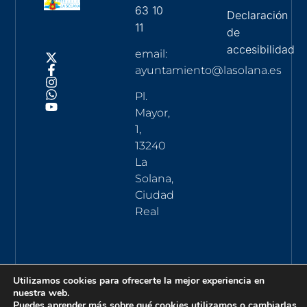
63 10
Declaración
11
de
accesibilidad
email:
ayuntamiento@lasolana.es
Pl.
Mayor,
1,
13240
La
Solana,
Ciudad
Real
Utilizamos cookies para ofrecerte la mejor experiencia en
nuestra web.
Puedes aprender más sobre qué cookies utilizamos o cambiarlas