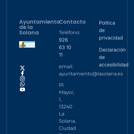
Ayuntamiento
Contacto
Política
de la
de
Solana
Teléfono:
privacidad
926
63 10
Declaración
11
de
accesibilidad
email:
ayuntamiento@lasolana.es
Pl.
Mayor,
1,
13240
La
Solana,
Ciudad