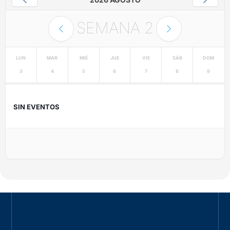
SEMANA
2
LUN
MAR
MIÉ
JUE
VIE
SÁB
DOM
3
4
5
6
7
8
9
SIN EVENTOS