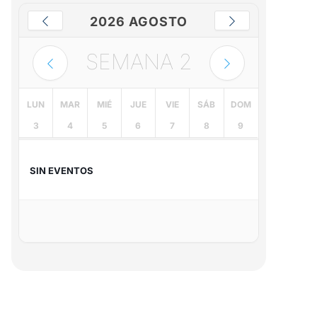
2026 AGOSTO
SEMANA
2
LUN
MAR
MIÉ
JUE
VIE
SÁB
DOM
3
4
5
6
7
8
9
SIN EVENTOS