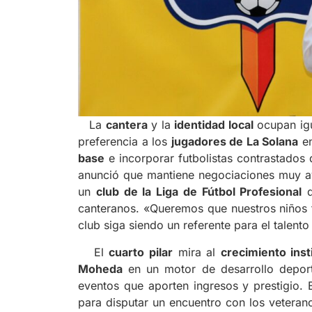
La
cantera
y la
identidad local
ocupan igu
preferencia a los
jugadores de La Solana
en
base
e incorporar futbolistas contrastados 
anunció que mantiene negociaciones muy a
un
club de la Liga de Fútbol Profesional
q
canteranos. «Queremos que nuestros niños t
club siga siendo un referente para el talent
El
cuarto pilar
mira al
crecimiento inst
Moheda
en un motor de desarrollo deport
eventos que aporten ingresos y prestigio. 
para disputar un encuentro con los veteran