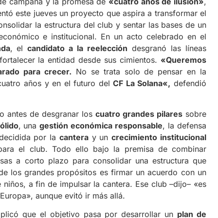
 de campaña y la promesa de
«cuatro años de ilusión»
,
ntó este jueves un proyecto que aspira a transformar el
nsolidar la estructura del club y sentar las bases de un
económico e institucional. En un acto celebrado en el
nda
, el
candidato a la reelección
desgranó las líneas
ortalecer la entidad desde sus cimientos.
«Queremos
arado para crecer.
No se trata solo de pensar en la
uatro años y en el futuro del
CF La Solana
«,
defendió
to antes de desgranar los
cuatro grandes pilares
sobre
ólido
, una
gestión económica responsable
, la defensa
decidida por la
cantera
y un
crecimiento institucional
ara el club. Todo ello bajo la premisa de combinar
sas a corto plazo para consolidar una estructura que
o de los grandes propósitos es firmar un acuerdo con un
 niños, a fin de impulsar la cantera. Ese club –dijo– «es
uropa», aunque evitó ir más allá.
plicó que el objetivo pasa por desarrollar un
plan de