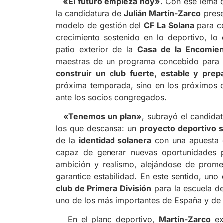
«El futuro empieza hoy»
. Con ese lema
la candidatura de
Julián Martín-Zarco
prese
modelo de gestión del
CF La Solana
para co
crecimiento sostenido en lo deportivo, lo 
patio exterior de la
Casa de la Encomie
maestras de un programa concebido para f
construir un club fuerte, estable y prep
próxima temporada, sino en los próximos c
ante los socios congregados.
«Tenemos un plan»
, subrayó el candida
los que descansa: un
proyecto deportivo s
de la
identidad solanera
con una apuesta 
capaz de generar nuevas oportunidades p
ambición y realismo, alejándose de prome
garantice estabilidad. En este sentido, un
club de Primera División
para la escuela de
uno de los más importantes de España y de E
En el plano deportivo,
Martín-Zarco
ex