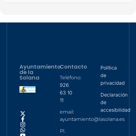
Ayuntamiento
Contacto
Política
de la
de
Solana
Teléfono:
privacidad
926
63 10
Declaración
11
de
accesibilidad
email:
ayuntamiento@lasolana.es
Pl.