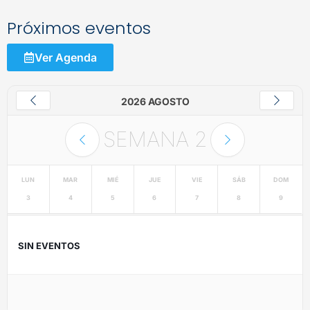
Próximos eventos
Ver Agenda
2026 AGOSTO
SEMANA
2
LUN
MAR
MIÉ
JUE
VIE
SÁB
DOM
3
4
5
6
7
8
9
SIN EVENTOS