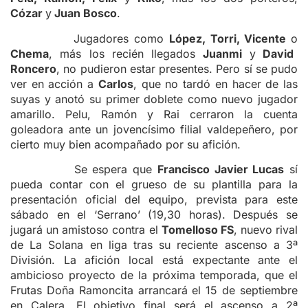
Cózar
y
Juan Bosco
.
Jugadores como
López, Torri, Vicente
o
Chema
, más los recién llegados
Juanmi
y
David
Roncero
, no pudieron estar presentes. Pero sí se pudo
ver en acción a
Carlos
, que no tardó en hacer de las
suyas y anotó su primer doblete como nuevo jugador
amarillo. Pelu, Ramón y Rai cerraron la cuenta
goleadora ante un jovencísimo filial valdepeñero, por
cierto muy bien acompañado por su afición.
Se espera que
Francisco Javier Lucas
sí
pueda contar con el grueso de su plantilla para la
presentación oficial del equipo, prevista para este
sábado en el ‘Serrano’ (19,30 horas). Después se
jugará un amistoso contra el
Tomelloso FS
, nuevo rival
de La Solana en liga tras su reciente ascenso a 3ª
División. La afición local está expectante ante el
ambicioso proyecto de la próxima temporada, que el
Frutas Doña Ramoncita arrancará el 15 de septiembre
en Calera. El objetivo final será el ascenso a 2ª