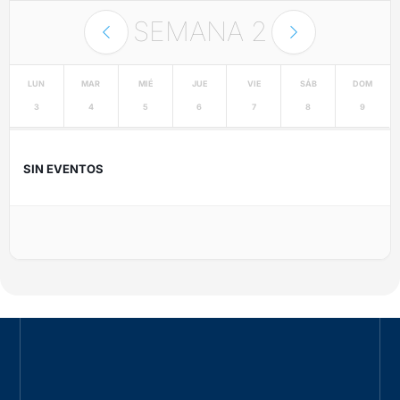
SEMANA
2
LUN
MAR
MIÉ
JUE
VIE
SÁB
DOM
3
4
5
6
7
8
9
SIN EVENTOS