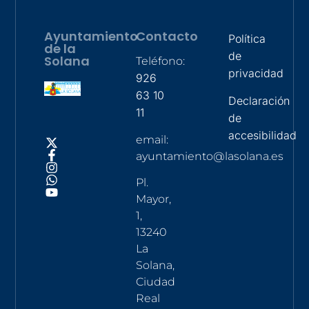
Ayuntamiento
Contacto
Política
de la
de
Solana
Teléfono:
privacidad
926
63 10
Declaración
11
de
accesibilidad
email:
ayuntamiento@lasolana.es
Pl.
Mayor,
1,
13240
La
Solana,
Ciudad
Real