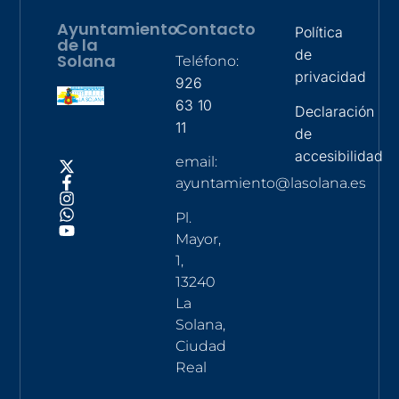
Ayuntamiento
Contacto
Política
de la
de
Solana
Teléfono:
privacidad
926
63 10
Declaración
11
de
accesibilidad
email:
ayuntamiento@lasolana.es
Pl.
Mayor,
1,
13240
La
Solana,
Ciudad
Real