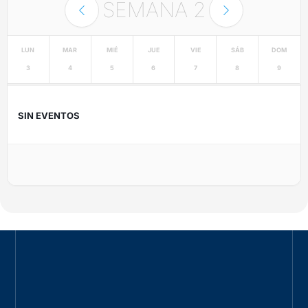
SEMANA
2
LUN
MAR
MIÉ
JUE
VIE
SÁB
DOM
3
4
5
6
7
8
9
SIN EVENTOS