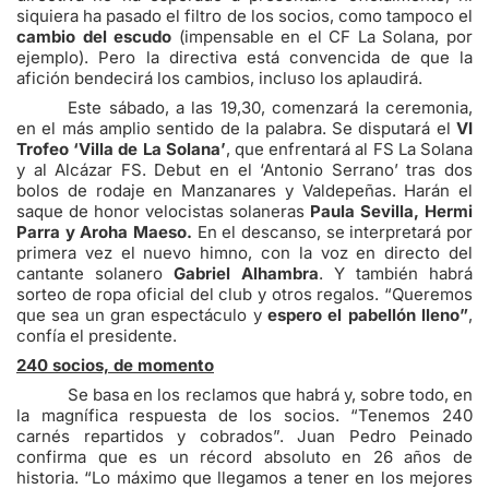
siquiera ha pasado el filtro de los socios, como tampoco el
cambio del escudo
(impensable en el CF La Solana, por
ejemplo). Pero la directiva está convencida de que la
afición bendecirá los cambios, incluso los aplaudirá.
Este sábado, a las 19,30, comenzará la ceremonia,
en el más amplio sentido de la palabra. Se disputará el
VI
Trofeo ‘Villa de La Solana’
, que enfrentará al FS La Solana
y al Alcázar FS. Debut en el ‘Antonio Serrano’ tras dos
bolos de rodaje en Manzanares y Valdepeñas. Harán el
saque de honor velocistas solaneras
Paula Sevilla, Hermi
Parra y Aroha Maeso.
En el descanso, se interpretará por
primera vez el nuevo himno, con la voz en directo del
cantante solanero
Gabriel Alhambra
. Y también habrá
sorteo de ropa oficial del club y otros regalos. “Queremos
que sea un gran espectáculo y
espero el pabellón lleno”
,
confía el presidente.
240 socios, de momento
Se basa en los reclamos que habrá y, sobre todo, en
la magnífica respuesta de los socios. “Tenemos 240
carnés repartidos y cobrados”. Juan Pedro Peinado
confirma que es un récord absoluto en 26 años de
historia. “Lo máximo que llegamos a tener en los mejores