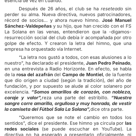
esencia de vez en cuando.
Después de 26 años, el club se ha
reseteado
sin
perder su alma. Nueva directiva, nuevos patrocinadores,
récord de socios… y ahora nuevo himno.
José Manuel
Sánchez-Valdepeñas
y su hijo, que han crecido con el FS
La Solana en las venas, entendieron que la -digamos-
resurrección social del club debía ir acompañada por otro
golpe de efecto. Y crearon la letra del himno, que una
empresa ha orquestado vía Internet.
“La letra nos gustó a todos, con esas alusiones a lo
nuestro”, ha declarado el presidente,
Juan Pedro Peinado
,
en una entrevista a Radio Horizonte. En efecto, se habla
de la
rosa del azafrán
del
Campo de Montiel
, de la fuente
que dio origen a ciudad (según la tradición), del año de
fundación, y por supuesto se alude al color solanero por
excelencia.
“Somos amarillos de corazón, con nobleza,
coraje y valor”,
reza una parte del estribillo.
“Nuestra
sangre corre amarilla, orgullosa y muy honrada, de vestir
la camiseta del Fútbol Sala La Solana”,
dice otra parte.
“Queremos que se note el cambio en todos los
sentidos”, dice el presidente. Ese himno ya circula por
las
redes sociales
(se puede escuchar en YouTube). La
directiva no ha esperado a presentarlo oficialmente, ni