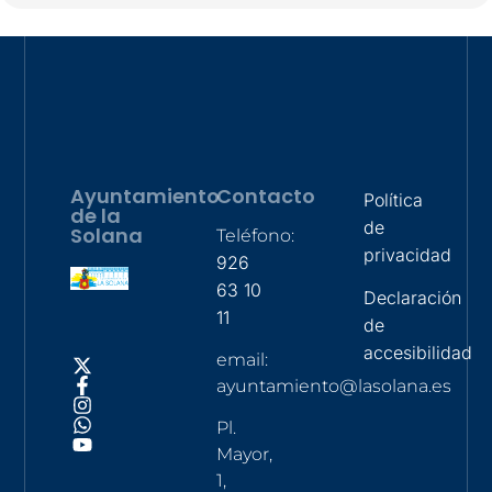
Ayuntamiento
Contacto
Política
de la
de
Solana
Teléfono:
privacidad
926
63 10
Declaración
11
de
accesibilidad
email:
ayuntamiento@lasolana.es
Pl.
Mayor,
1,