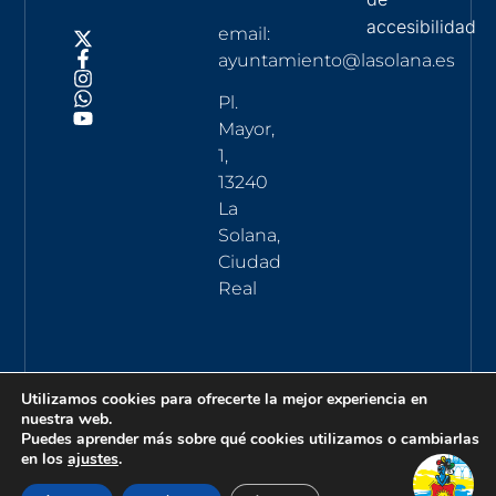
accesibilidad
email:
ayuntamiento@lasolana.es
Pl.
Mayor,
1,
13240
La
Solana,
Ciudad
Real
Utilizamos cookies para ofrecerte la mejor experiencia en
nuestra web.
Puedes aprender más sobre qué cookies utilizamos o cambiarlas
en los
ajustes
.