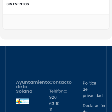
SIN EVENTOS
Ayuntamiento
Contacto
Política
de la
de
Solana
Teléfono:
privacidad
926
63 10
Declaración
11
de