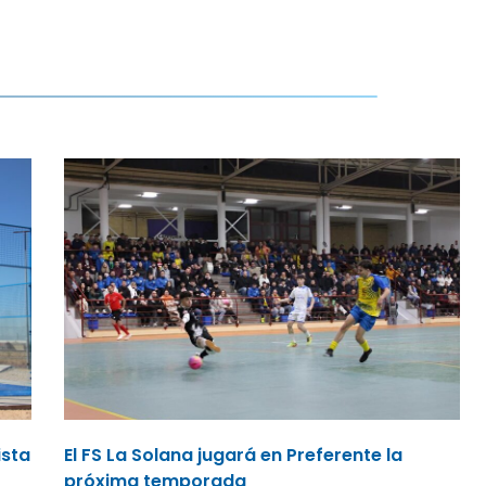
ista
El FS La Solana jugará en Preferente la
próxima temporada