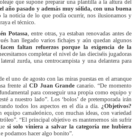
leaje que supone preparar una plantilla a la altura del
del año pasado y además muy sólida, con una buena
la noticia de lo que podía ocurrir, nos ilusionamos y
raya el técnico.
én Potassa
, entre otras, ya estaban renovadas antes de
pués han llegado varios fichajes y aún quedan algunos
Hacen faltan refuerzos porque la exigencia de la
necesitamos completar el nivel de las dieciséis jugadoras
teral zurda, una centrocampista y una delantera para
de el uno de agosto con las miras puestas en el arranque
sa frente al
CD Juan Grande
canario. “De momento
fundamental para conseguir una propia como equipo y
 esté a nuestro lado”. Los ‘bolos’ de pretemporada irán
rando todos los aspectos en el día a día.
¿Objetivos?
n equipo camaleónico, con muchas ideas, con variedad
óleo”. “El principal objetivo es mantenernos sin sufrir
que
si solo viniera a salvar la categoría me hubiera
que podamos hacer algo bonito”.