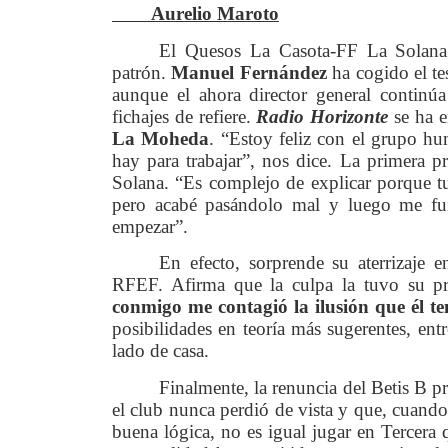
Aurelio Maroto
El Quesos La Casota-FF La Solana
patrón.
Manuel Fernández
ha cogido el te
aunque el ahora director general continúa
fichajes de refiere.
Radio Horizonte
se ha 
La Moheda
. “Estoy feliz con el grupo h
hay para trabajar”, nos dice. La primera p
Solana. “Es complejo de explicar porque tuv
pero acabé pasándolo mal y luego me fui
empezar”.
En efecto, sorprende su aterrizaje e
RFEF. Afirma que la culpa la tuvo su pr
conmigo me contagió la ilusión que él t
posibilidades en teoría más sugerentes, en
lado de casa.
Finalmente, la renuncia del Betis B 
el club nunca perdió de vista y que, cuando
buena lógica, no es igual jugar en Tercera