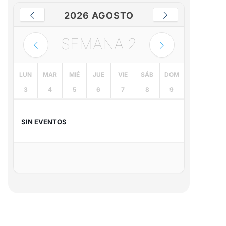
2026 AGOSTO
SEMANA
2
LUN
MAR
MIÉ
JUE
VIE
SÁB
DOM
3
4
5
6
7
8
9
SIN EVENTOS