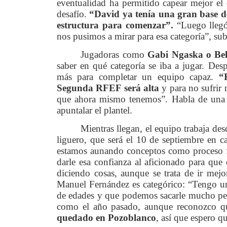
eventualidad ha permitido capear mejor el o
desafío.
“David ya tenía una gran base 
estructura para comenzar”.
“Luego llegó 
nos pusimos a mirar para esa categoría”, sub
Jugadoras como
Gabi Ngaska o Bel
saber en qué categoría se iba a jugar. Des
más para completar un equipo capaz.
“
Segunda RFEF será alta
y para no sufrir 
que ahora mismo tenemos”. Habla de una la
apuntalar el plantel.
Mientras llegan, el equipo trabaja des
liguero, que será el 10 de septiembre en ca
estamos aunando conceptos como proceso 
darle esa confianza al aficionado para que
diciendo cosas, aunque se trata de ir mejo
Manuel Fernández es categórico: “Tengo u
de edades y que podemos sacarle mucho petr
como el año pasado, aunque reconozco 
quedado en Pozoblanco
, así que espero 