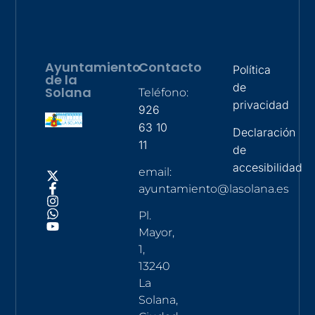
Ayuntamiento
Contacto
Política
de la
de
Solana
Teléfono:
privacidad
926
63 10
Declaración
11
de
accesibilidad
email:
ayuntamiento@lasolana.es
Pl.
Mayor,
1,
13240
La
Solana,