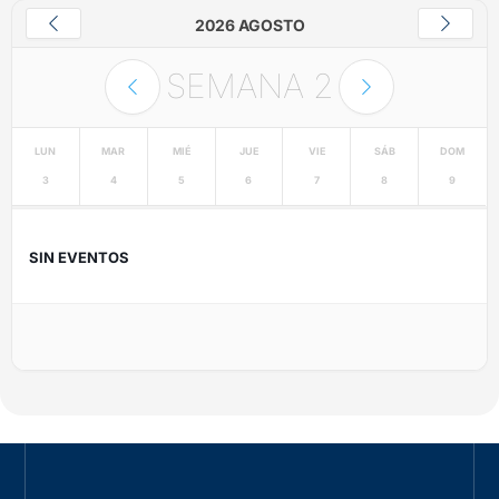
2026 AGOSTO
SEMANA
2
LUN
MAR
MIÉ
JUE
VIE
SÁB
DOM
3
4
5
6
7
8
9
SIN EVENTOS