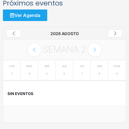
Próximos eventos
Ver Agenda
2026 AGOSTO
SEMANA
2
LUN
MAR
MIÉ
JUE
VIE
SÁB
DOM
3
4
5
6
7
8
9
SIN EVENTOS