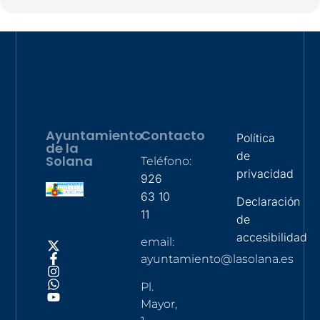
Ayuntamiento
Contacto
Política
de la
de
Solana
Teléfono:
privacidad
926
63 10
Declaración
11
de
accesibilidad
email:
ayuntamiento@lasolana.es
Pl.
Mayor,