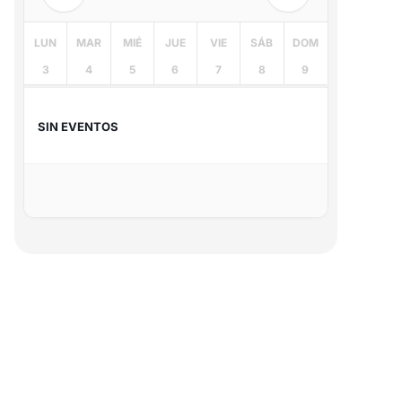
LUN
MAR
MIÉ
JUE
VIE
SÁB
DOM
3
4
5
6
7
8
9
SIN EVENTOS