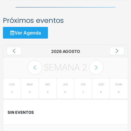
Próximos eventos
Ver Agenda
2026 AGOSTO
SEMANA
2
LUN
MAR
MIÉ
JUE
VIE
SÁB
DOM
3
4
5
6
7
8
9
SIN EVENTOS