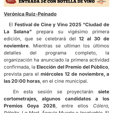
Verónica Ruiz-Peinado
El
Festival de Cine y Vino 2025 “Ciudad de
La Solana”
prepara su vigésimo primera
edición, que se celebrará del
12 al 30 de
noviembre
. Mientras se ultiman los últimos
detalles del programa completo, la
organización ha anunciado la primera actividad
confirmada, la
Elección del Premio del Público
,
prevista para el
miércoles 12 de noviembre, a
las 20:00 horas
, en el cine municipal.
En esta sesión se proyectarán
siete
cortometrajes, algunos candidatos a los
Premios Goya 2026
, entre ellos
Cólera
,
Pálpito
,
La Mort
,
Ángulo Muerto
e
Insalvable
. El