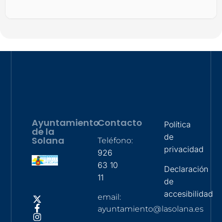
Ayuntamiento
Contacto
Política
de la
de
Solana
Teléfono:
privacidad
926
63 10
Declaración
11
de
accesibilidad
email:
ayuntamiento@lasolana.es