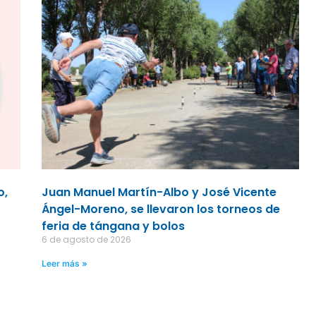
o,
Juan Manuel Martín-Albo y José Vicente
Ángel-Moreno, se llevaron los torneos de
feria de tángana y bolos
6 de agosto de 2026
Leer más »