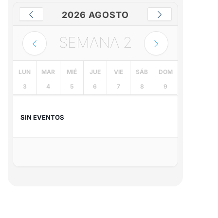
2026 AGOSTO
SEMANA
2
LUN
MAR
MIÉ
JUE
VIE
SÁB
DOM
3
4
5
6
7
8
9
SIN EVENTOS