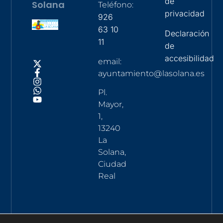
de
Solana
Teléfono:
privacidad
926
63 10
Declaración
11
de
accesibilidad
email:
ayuntamiento@lasolana.es
Pl.
Mayor,
1,
13240
La
Solana,
Ciudad
Real