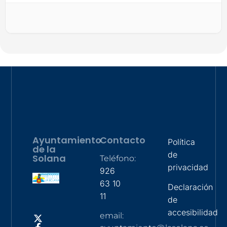
Ayuntamiento
Contacto
Política
de la
de
Solana
Teléfono:
privacidad
926
63 10
Declaración
11
de
accesibilidad
email: