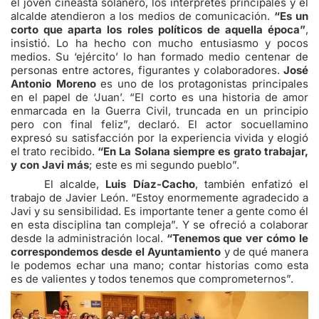
el joven cineasta solanero, los intérpretes principales y el
alcalde atendieron a los medios de comunicación.
“Es un
corto que aparta los roles políticos de aquella época”
,
insistió. Lo ha hecho con mucho entusiasmo y pocos
medios. Su ‘ejército’ lo han formado medio centenar de
personas entre actores, figurantes y colaboradores.
José
Antonio Moreno
es uno de los protagonistas principales
en el papel de ‘Juan’. “El corto es una historia de amor
enmarcada en la Guerra Civil, truncada en un principio
pero con final feliz”, declaró. El actor socuellamino
expresó su satisfacción por la experiencia vivida y elogió
el trato recibido.
“En La Solana siempre es grato trabajar,
y con Javi más
; este es mi segundo pueblo”.
El alcalde,
Luis Díaz-Cacho
, también enfatizó el
trabajo de Javier León. “Estoy enormemente agradecido a
Javi y su sensibilidad. Es importante tener a gente como él
en esta disciplina tan compleja”. Y se ofreció a colaborar
desde la administración local.
“Tenemos que ver cómo le
correspondemos desde el Ayuntamiento
y de qué manera
le podemos echar una mano; contar historias como esta
es de valientes y todos tenemos que comprometernos”.