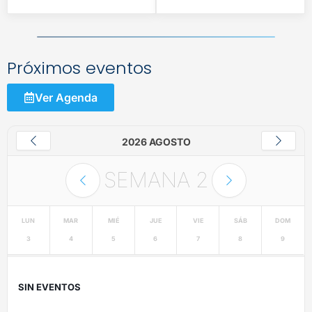
Próximos eventos
Ver Agenda
2026 AGOSTO
SEMANA
2
LUN
MAR
MIÉ
JUE
VIE
SÁB
DOM
3
4
5
6
7
8
9
SIN EVENTOS