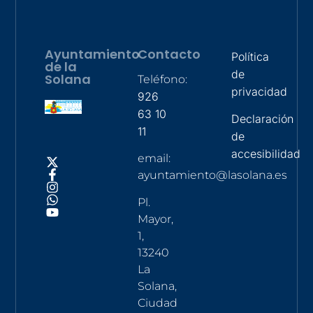
Ayuntamiento
Contacto
Política
de la
de
Solana
Teléfono:
privacidad
926
63 10
Declaración
11
de
accesibilidad
email:
ayuntamiento@lasolana.es
Pl.
Mayor,
1,
13240
La
Solana,
Ciudad