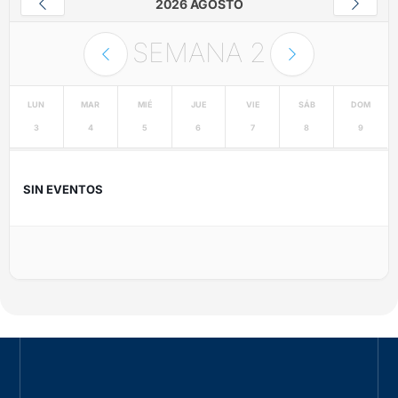
2026 AGOSTO
SEMANA
2
LUN
MAR
MIÉ
JUE
VIE
SÁB
DOM
3
4
5
6
7
8
9
SIN EVENTOS