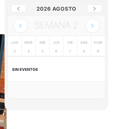
2026 AGOSTO
SEMANA
2
LUN
MAR
MIÉ
JUE
VIE
SÁB
DOM
3
4
5
6
7
8
9
SIN EVENTOS