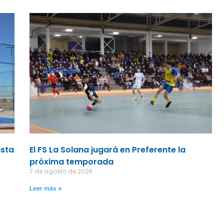
ista
El FS La Solana jugará en Preferente la
próxima temporada
7 de agosto de 2026
Leer más »