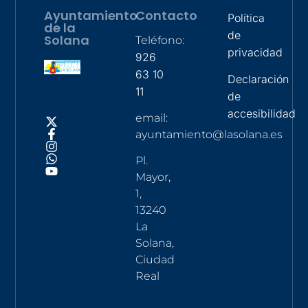
Ayuntamiento
Contacto
Política
de la
de
Solana
Teléfono:
privacidad
926
63 10
Declaración
11
de
accesibilidad
email:
ayuntamiento@lasolana.es
Pl.
Mayor,
1,
13240
La
Solana,
Ciudad
Real