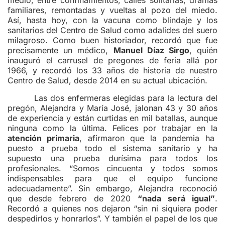
medio, entre confinamientos, calles solitarias, dramas
familiares, remontadas y vueltas al pozo del miedo.
Así, hasta hoy, con la vacuna como blindaje y los
sanitarios del Centro de Salud como adalides del suero
milagroso. Como buen historiador, recordó que fue
precisamente un médico,
Manuel Díaz Sirgo
, quién
inauguró el carrusel de pregones de feria allá por
1966, y recordó los 33 años de historia de nuestro
Centro de Salud, desde 2014 en su actual ubicación.
Las dos enfermeras elegidas para la lectura del
pregón, Alejandra y María José, jalonan 43 y 30 años
de experiencia y están curtidas en mil batallas, aunque
ninguna como la última. Felices por trabajar en la
atención primaria
, afirmaron que la pandemia ha
puesto a prueba todo el sistema sanitario y ha
supuesto una prueba durísima para todos los
profesionales. “Somos cincuenta y todos somos
indispensables para que el equipo funcione
adecuadamente”. Sin embargo, Alejandra reconoció
que desde febrero de 2020
“nada será igual”
.
Recordó a quienes nos dejaron “sin ni siquiera poder
despedirlos y honrarlos”. Y también el papel de los que