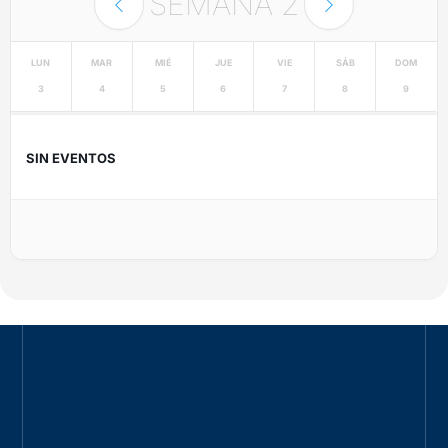
SEMANA
2
LUN
MAR
MIÉ
JUE
VIE
SÁB
DOM
3
4
5
6
7
8
9
SIN EVENTOS