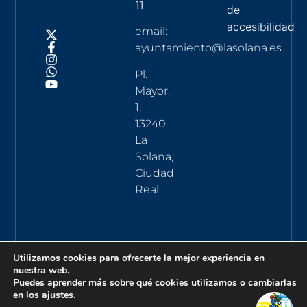
11
de
accesibilidad
email:
ayuntamiento@lasolana.es
Pl.
Mayor,
1,
13240
La
Solana,
Ciudad
Real
Utilizamos cookies para ofrecerte la mejor experiencia en
nuestra web.
Puedes aprender más sobre qué cookies utilizamos o cambiarlas
en los
ajustes
.