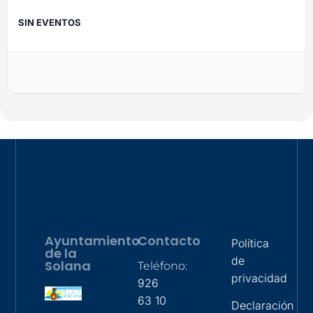
SIN EVENTOS
Ayuntamiento
Contacto
Política
de la
de
Solana
Teléfono:
privacidad
926
63 10
Declaración