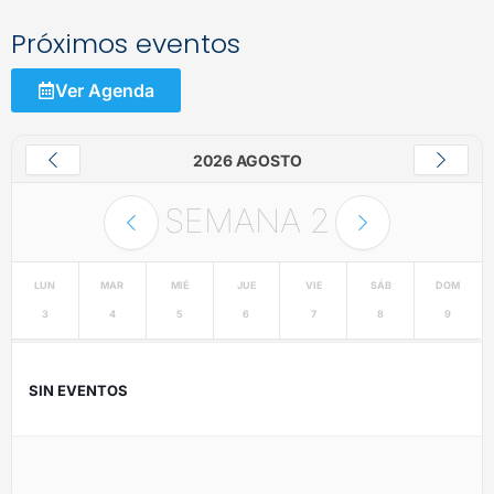
Próximos eventos
Ver Agenda
2026 AGOSTO
SEMANA
2
LUN
MAR
MIÉ
JUE
VIE
SÁB
DOM
3
4
5
6
7
8
9
SIN EVENTOS