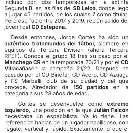
incluso con dos temporadas en la extinta
Segunda B, en las filas del
SD Leioa
, donde llegó
a jugar 45 partidos, de los cuales 7 como titular.
Pero eso fue entre 2017 y 2019, recién salido del
juvenil del
CD Estepona.
Desde entonces, Jorge Cortés ha sido un
auténtico trotamundos del fútbol,
siempre en
equipos de Tercera División (ahora Tercera
RFEF). Conoce el grupo 18 tras su paso por el
Manchego CR
en la temporada 20/21 y por el
CD
Villacañas
en la campaña 21/22. Después ha
pasado por el CD Binéfar, CD Acero, CD Azuaga
y FS Marbellí, club de su ciudad y del que
procede. Alrededor de
150 partidos
en la
categoría a sus 28 años de edad.
Cortés se desenvuelve como
extremo
izquierdo
, una posición en la que
Julián Falcón
necesitaba un especialista. Ya lo tiene. Las
referencias hablan de un jugador habilidoso, con
regate, vertical y rápido. Exactamente lo que el