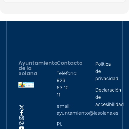
Ayuntamiento
Contacto
Política
de la
de
Solana
Teléfono:
privacidad
926
63 10
Declaración
11
de
accesibilidad
email:
ayuntamiento@lasolana.es
Pl.