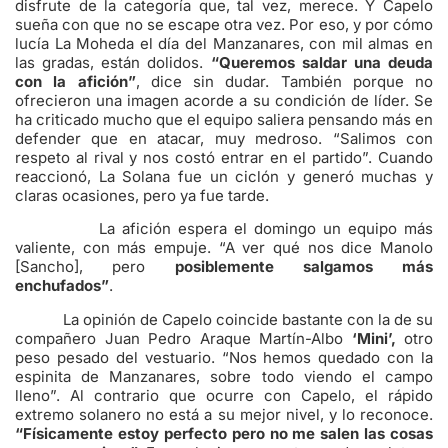
disfrute de la categoría que, tal vez, merece. Y Capelo
sueña con que no se escape otra vez. Por eso, y por cómo
lucía La Moheda el día del Manzanares, con mil almas en
las gradas, están dolidos.
“Queremos saldar una deuda
con la afición”
, dice sin dudar. También porque no
ofrecieron una imagen acorde a su condición de líder. Se
ha criticado mucho que el equipo saliera pensando más en
defender que en atacar, muy medroso. “Salimos con
respeto al rival y nos costó entrar en el partido”. Cuando
reaccionó, La Solana fue un ciclón y generó muchas y
claras ocasiones, pero ya fue tarde.
La afición espera el domingo un equipo más
valiente, con más empuje. “A ver qué nos dice Manolo
[Sancho], pero
posiblemente salgamos más
enchufados”
.
La opinión de Capelo coincide bastante con la de su
compañero Juan Pedro Araque Martín-Albo
‘Mini’,
otro
peso pesado del vestuario. “Nos hemos quedado con la
espinita de Manzanares, sobre todo viendo el campo
lleno”. Al contrario que ocurre con Capelo, el rápido
extremo solanero no está a su mejor nivel, y lo reconoce.
“Físicamente estoy perfecto pero no me salen las cosas