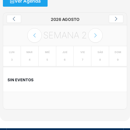
Ver Agenda
2026 AGOSTO
SEMANA
2
LUN
MAR
MIÉ
JUE
VIE
SÁB
DOM
3
4
5
6
7
8
9
SIN EVENTOS