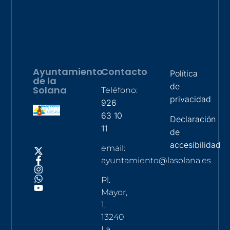
Ayuntamiento
Contacto
Política
de la
de
Solana
Teléfono:
privacidad
926
63 10
Declaración
11
de
accesibilidad
email:
ayuntamiento@lasolana.es
Pl.
Mayor,
1,
13240
La