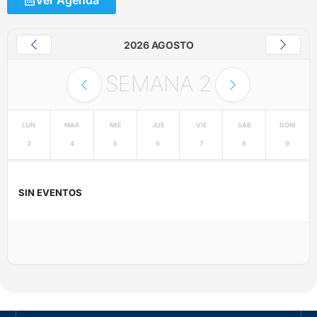
Ver Agenda
2026 AGOSTO
SEMANA
2
LUN
MAR
MIÉ
JUE
VIE
SÁB
DOM
3
4
5
6
7
8
9
SIN EVENTOS