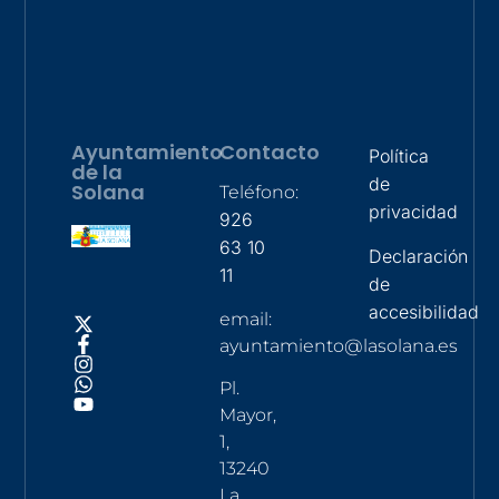
Ayuntamiento
Contacto
Política
de la
de
Solana
Teléfono:
privacidad
926
63 10
Declaración
11
de
accesibilidad
email:
ayuntamiento@lasolana.es
Pl.
Mayor,
1,
13240
La