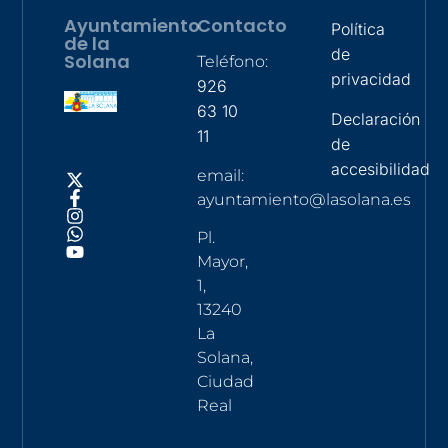
Ayuntamiento
Contacto
Política
de la
de
Solana
Teléfono:
privacidad
926
63 10
Declaración
11
de
accesibilidad
email:
ayuntamiento@lasolana.es
Pl.
Mayor,
1,
13240
La
Solana,
Ciudad
Real