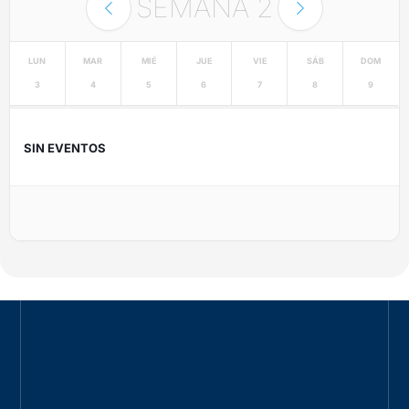
SEMANA
2
LUN
MAR
MIÉ
JUE
VIE
SÁB
DOM
3
4
5
6
7
8
9
SIN EVENTOS