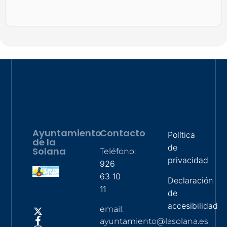
Ayuntamiento
Contacto
Política
de la
de
Solana
Teléfono:
privacidad
926
63 10
Declaración
11
de
accesibilidad
email:
ayuntamiento@lasolana.es