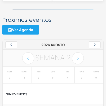
Próximos eventos
Ver Agenda
2026 AGOSTO
SEMANA
2
LUN
MAR
MIÉ
JUE
VIE
SÁB
DOM
3
4
5
6
7
8
9
SIN EVENTOS