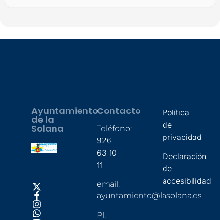
Ayuntamiento
Contacto
Política
de la
de
Solana
Teléfono:
privacidad
926
63 10
Declaración
11
de
accesibilidad
email:
ayuntamiento@lasolana.es
Pl.