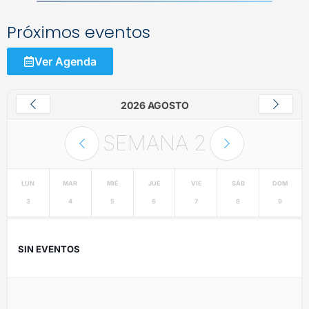
Próximos eventos
Ver Agenda
2026 AGOSTO
SEMANA
2
LUN
MAR
MIÉ
JUE
VIE
SÁB
DOM
3
4
5
6
7
8
9
SIN EVENTOS