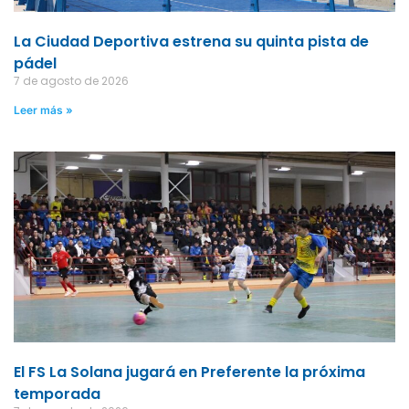
La Ciudad Deportiva estrena su quinta pista de
pádel
7 de agosto de 2026
Leer más »
El FS La Solana jugará en Preferente la próxima
temporada