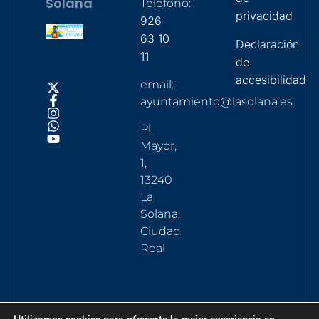
Solana
Teléfono:
privacidad
926
63 10
Declaración
11
de
accesibilidad
email:
ayuntamiento@lasolana.es
Pl.
Mayor,
1,
13240
La
Solana,
Ciudad
Real