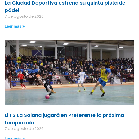
La Ciudad Deportiva estrena su quinta pista de
pádel
7 de agosto de 2026
Leer más »
El FS La Solana jugará en Preferente la próxima
temporada
7 de agosto de 2026
Leer más »