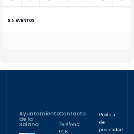
SIN EVENTOS
Ayuntamiento
Contacto
Política
de la
de
Solana
Teléfono:
privacidad
926