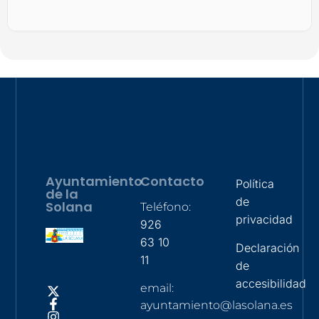
Ayuntamiento
Contacto
Política
de la
de
Solana
Teléfono:
privacidad
926
63 10
Declaración
11
de
accesibilidad
email:
ayuntamiento@lasolana.es