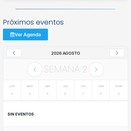
Próximos eventos
Ver Agenda
2026 AGOSTO
SEMANA
2
LUN
MAR
MIÉ
JUE
VIE
SÁB
DOM
3
4
5
6
7
8
9
SIN EVENTOS