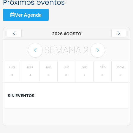
Próximos eventos
Ver Agenda
2026 AGOSTO
SEMANA
2
LUN
MAR
MIÉ
JUE
VIE
SÁB
DOM
3
4
5
6
7
8
9
SIN EVENTOS