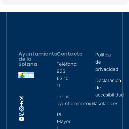
Ayuntamiento
Contacto
Política
de la
de
Solana
Teléfono:
privacidad
926
63 10
Declaración
11
de
accesibilidad
email:
ayuntamiento@lasolana.es
Pl.
Mayor,
1,