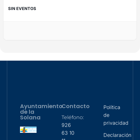
SIN EVENTOS
Ayuntamiento
Contacto
Política
de la
de
Solana
Teléfono:
privacidad
926
63 10
Declaración