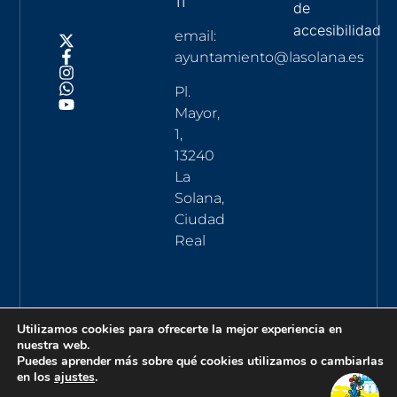
11
de
accesibilidad
email:
ayuntamiento@lasolana.es
Pl.
Mayor,
1,
13240
La
Solana,
Ciudad
Real
Utilizamos cookies para ofrecerte la mejor experiencia en
nuestra web.
Puedes aprender más sobre qué cookies utilizamos o cambiarlas
en los
ajustes
.