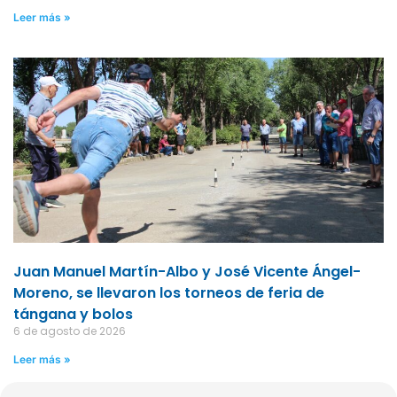
Leer más »
Juan Manuel Martín-Albo y José Vicente Ángel-
Moreno, se llevaron los torneos de feria de
tángana y bolos
6 de agosto de 2026
Leer más »