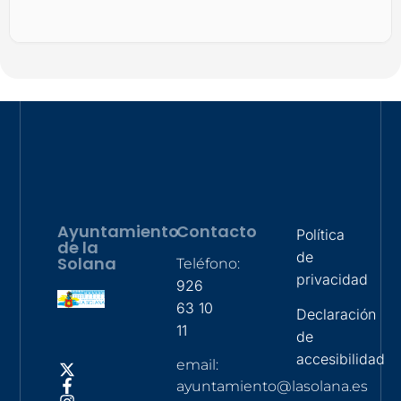
Ayuntamiento
Contacto
Política
de la
de
Solana
Teléfono:
privacidad
926
63 10
Declaración
11
de
accesibilidad
email:
ayuntamiento@lasolana.es