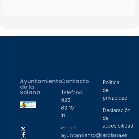
Ayuntamiento
Contacto
Política
de la
de
Solana
Teléfono:
privacidad
926
63 10
Declaración
11
de
accesibilidad
email:
ayuntamiento@lasolana.es