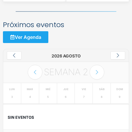
Próximos eventos
Ver Agenda
2026 AGOSTO
SEMANA
2
LUN
MAR
MIÉ
JUE
VIE
SÁB
DOM
3
4
5
6
7
8
9
SIN EVENTOS