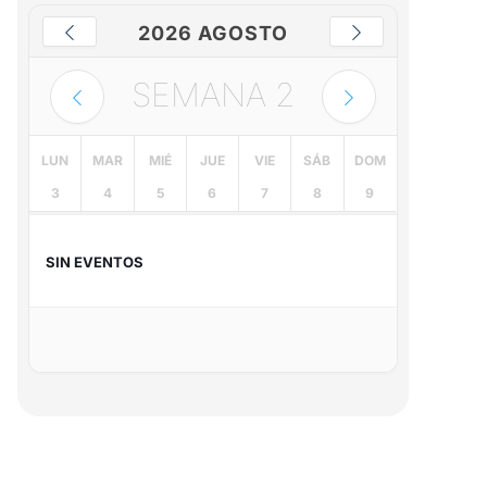
2026 AGOSTO
SEMANA
2
LUN
MAR
MIÉ
JUE
VIE
SÁB
DOM
3
4
5
6
7
8
9
SIN EVENTOS