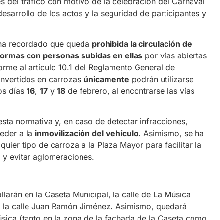
s del tráfico con motivo de la celebración del Carnaval
desarrollo de los actos y la seguridad de participantes y
o ha recordado que queda
prohibida la circulación de
formas con personas subidas en ellas
por vías abiertas
forme al artículo 10.1 del Reglamento General de
onvertidos en carrozas
únicamente
podrán utilizarse
los días
16
,
17
y
18
de febrero, al encontrarse las vías
 esta normativa y, en caso de detectar infracciones,
ceder a la
inmovilización del vehículo
. Asimismo, se ha
uier tipo de carroza a la Plaza Mayor para facilitar la
 y evitar aglomeraciones.
larán en la Caseta Municipal, la calle de La Música
de la calle Juan Ramón Jiménez. Asimismo, quedará
úsica (tanto en la zona de la fachada de la Caseta como