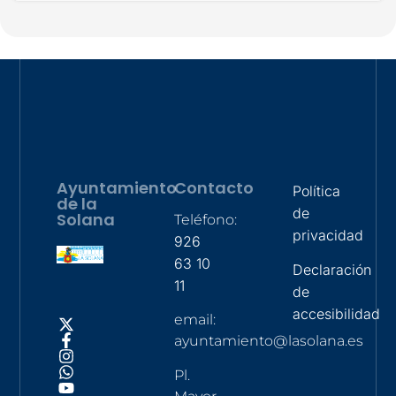
Ayuntamiento
Contacto
Política
de la
de
Solana
Teléfono:
privacidad
926
63 10
Declaración
11
de
accesibilidad
email:
ayuntamiento@lasolana.es
Pl.