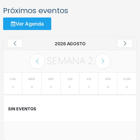
Próximos eventos
Ver Agenda
2026 AGOSTO
SEMANA
2
LUN
MAR
MIÉ
JUE
VIE
SÁB
DOM
3
4
5
6
7
8
9
SIN EVENTOS