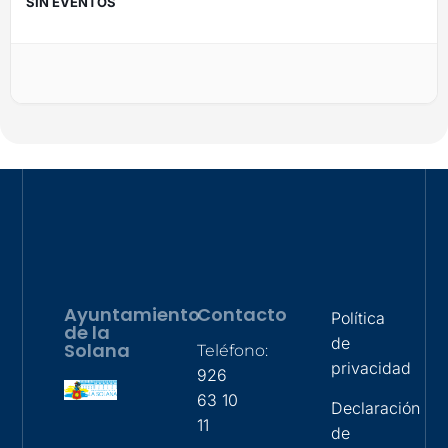
SIN EVENTOS
Ayuntamiento
Contacto
Política
de la
de
Solana
Teléfono:
privacidad
926
63 10
Declaración
11
de