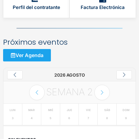
Perfil del contratante
Factura Electrónica
Próximos eventos
Ver Agenda
2026 AGOSTO
SEMANA
2
LUN
MAR
MIÉ
JUE
VIE
SÁB
DOM
3
4
5
6
7
8
9