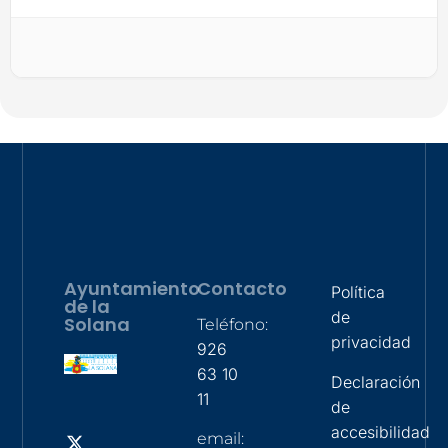
Ayuntamiento
Contacto
Política
de la
de
Solana
Teléfono:
privacidad
926
63 10
Declaración
11
de
accesibilidad
email: