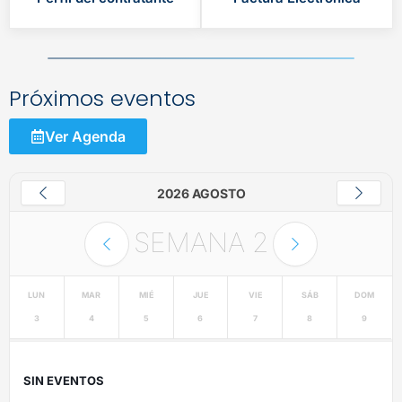
Próximos eventos
Ver Agenda
2026 AGOSTO
SEMANA
2
LUN
MAR
MIÉ
JUE
VIE
SÁB
DOM
3
4
5
6
7
8
9
SIN EVENTOS