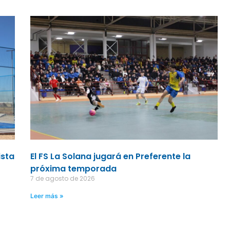
ista
El FS La Solana jugará en Preferente la
próxima temporada
7 de agosto de 2026
Leer más »