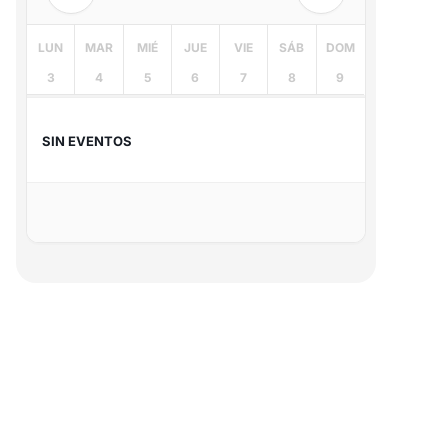
LUN
MAR
MIÉ
JUE
VIE
SÁB
DOM
3
4
5
6
7
8
9
SIN EVENTOS