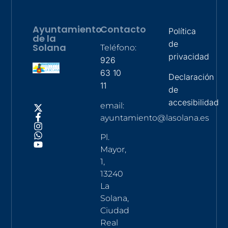
Ayuntamiento
Contacto
Política
de la
de
Solana
Teléfono:
privacidad
926
63 10
Declaración
11
de
accesibilidad
email:
ayuntamiento@lasolana.es
Pl.
Mayor,
1,
13240
La
Solana,
Ciudad
Real