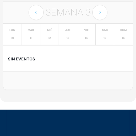
SEMANA
3
LUN
MAR
MIÉ
JUE
VIE
SÁB
DOM
10
11
12
13
14
15
16
SIN EVENTOS