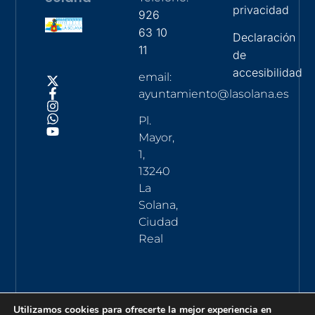
privacidad
926
63 10
Declaración
11
de
accesibilidad
email:
ayuntamiento@lasolana.es
Pl.
Mayor,
1,
13240
La
Solana,
Ciudad
Real
Utilizamos cookies para ofrecerte la mejor experiencia en