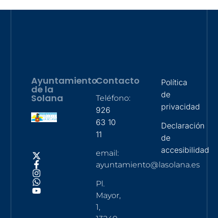
Ayuntamiento
Contacto
Política
de la
de
Solana
Teléfono:
privacidad
926
63 10
Declaración
11
de
accesibilidad
email:
ayuntamiento@lasolana.es
Pl.
Mayor,
1,