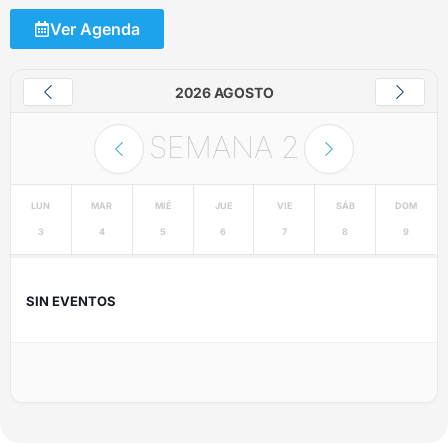
Ver Agenda
2026 AGOSTO
SEMANA
2
LUN
MAR
MIÉ
JUE
VIE
SÁB
DOM
3
4
5
6
7
8
9
SIN EVENTOS