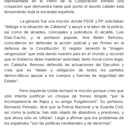
representada en el Pleno de la Corporación exhibió una
crispación que demuestra hasta qué punto el asunto catalán está
tensionando toda la sociedad española.
La génesis fue una moción donde PSOE y PP solicitaban
“diálogo a la situación de Cataluña” y apoyo a la labor de la policía,
así como de alcaldes, concejales y judicatura. El alcalde, Luis
Díaz-Cacho, y la portavoz popular, Ana Belén Reinoso,
coincidieron en defender la acción policial y ser firmes en la
defensa de la Constitución. El regidor lamentó la “imagen
vergonzosa” que está dando nuestro país en el mundo y recordó
que el Gobierno debe mantener autoridad, tanto moral como legal,
en Cataluña. Reinoso defendió las actuaciones del Ejecutivo y
cree que es “deber y obligación de todos los partidos
democráticos apoyar a los cuerpos y fuerzas de seguridad del
Estado”.
Pero Izquierda Unida rechazó la moción porque cree que
sólo intenta justificar un choque de trenes dirigido “por la
incompetencia de Rajoy y su amigo Puigdemont”. Su portavoz,
Bernardo Peinado, dice que la Policía Nacional y la Guardia Civil,
así como la justicia, han sido objeto de abandono y presiones, y
que ahora sólo se ‘utilizan’. Llegó a afirmar que los problemas de
los españoles “son las políticas neoliberales y de derechas”.