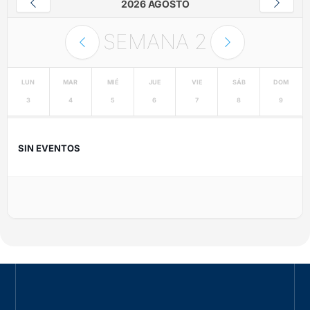
2026 AGOSTO
SEMANA
2
LUN
MAR
MIÉ
JUE
VIE
SÁB
DOM
3
4
5
6
7
8
9
SIN EVENTOS