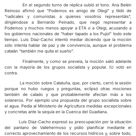
En el segundo turno de réplica subió el tono. Ana Belén
Reinoso afirmó que “Podemos es amigo de Otegi” y tildó de
“radicales y comunistas a quienes vosotros representáis”,
dirigiéndose a Bernardo Peinado, que negó representar a
Podemos y muchos menos apoyar a ETA o a Otegi, acusando a
los gobiernos nacionales de “haber tapado a los Pujol” todo este
tiempo. Luis Díaz-Cacho intentó mediar diciendo que la moción
sólo intenta hablar de paz y de convivencia, aunque el problema
catalán “también me quita el sueño”.
Finalmente, y como se preveía, la moción salió adelante
con la mayoría de los grupos socialista y popular. IU votó en
contra.
La moción sobre Cataluña, que, por cierto, cerró la sesión
porque no hubo ruegos y preguntas, eclipsó otras mociones
también de calado y que probablemente afectan más a los
solaneros. Por ejemplo una propuesta del grupo socialista sobre
el agua. Pedía al Ministerio de Agricultura medidas excepcionales
y concretas ante la sequía en la Cuenca del Guadiana.
Luis Díaz-Cacho expresó su preocupación por la situación
del pantano de Vallehermoso y pidió planificar mediante el
correcto aprovechamiento de los recursos hídricos y, sobre todo,