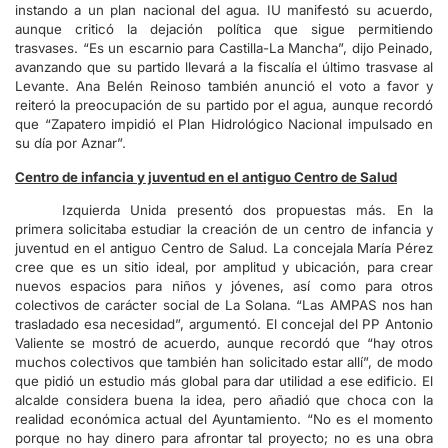
instando a un plan nacional del agua. IU manifestó su acuerdo,
aunque criticó la dejación política que sigue permitiendo
trasvases. “Es un escarnio para Castilla-La Mancha”, dijo Peinado,
avanzando que su partido llevará a la fiscalía el último trasvase al
Levante. Ana Belén Reinoso también anunció el voto a favor y
reiteró la preocupación de su partido por el agua, aunque recordó
que “Zapatero impidió el Plan Hidrológico Nacional impulsado en
su día por Aznar”.
Centro de infancia y juventud en el antiguo Centro de Salud
Izquierda Unida presentó dos propuestas más. En la
primera solicitaba estudiar la creación de un centro de infancia y
juventud en el antiguo Centro de Salud. La concejala María Pérez
cree que es un sitio ideal, por amplitud y ubicación, para crear
nuevos espacios para niños y jóvenes, así como para otros
colectivos de carácter social de La Solana. “Las AMPAS nos han
trasladado esa necesidad”, argumentó. El concejal del PP Antonio
Valiente se mostró de acuerdo, aunque recordó que “hay otros
muchos colectivos que también han solicitado estar allí”, de modo
que pidió un estudio más global para dar utilidad a ese edificio. El
alcalde considera buena la idea, pero añadió que choca con la
realidad económica actual del Ayuntamiento. “No es el momento
porque no hay dinero para afrontar tal proyecto; no es una obra