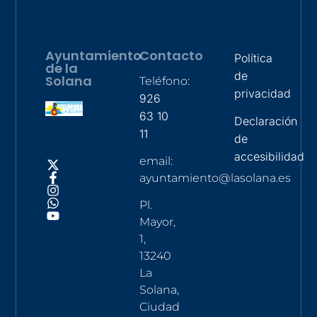
Ayuntamiento
Contacto
Política
de la
de
Solana
Teléfono:
privacidad
926
63 10
Declaración
11
de
accesibilidad
email:
ayuntamiento@lasolana.es
Pl.
Mayor,
1,
13240
La
Solana,
Ciudad