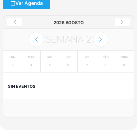
Ver Agenda
2026 AGOSTO
SEMANA
2
LUN
MAR
MIÉ
JUE
VIE
SÁB
DOM
3
4
5
6
7
8
9
SIN EVENTOS