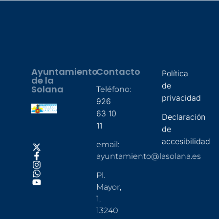
Ayuntamiento
Contacto
Política
de la
de
Solana
Teléfono:
privacidad
926
63 10
Declaración
11
de
accesibilidad
email:
ayuntamiento@lasolana.es
Pl.
Mayor,
1,
13240