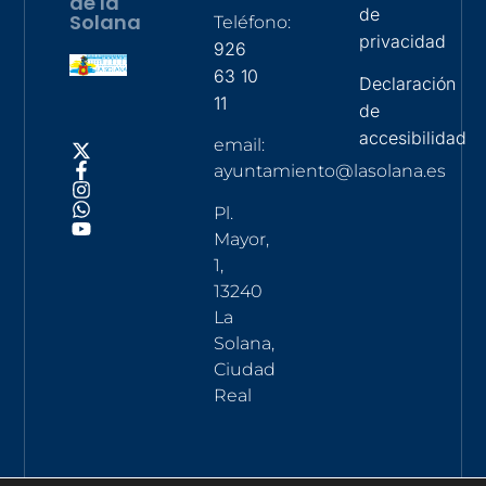
de la
de
Solana
Teléfono:
privacidad
926
63 10
Declaración
11
de
accesibilidad
email:
ayuntamiento@lasolana.es
Pl.
Mayor,
1,
13240
La
Solana,
Ciudad
Real