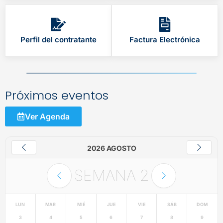
Perfil del contratante
Factura Electrónica
Próximos eventos
Ver Agenda
2026 AGOSTO
SEMANA
2
LUN
MAR
MIÉ
JUE
VIE
SÁB
DOM
3
4
5
6
7
8
9