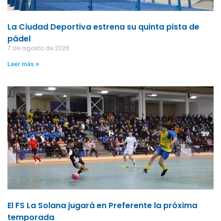
La Ciudad Deportiva estrena su quinta pista de
pádel
7 de agosto de 2026
Leer más »
El FS La Solana jugará en Preferente la próxima
temporada