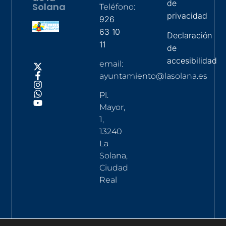
de
Solana
Teléfono:
privacidad
926
63 10
Declaración
11
de
accesibilidad
email:
ayuntamiento@lasolana.es
Pl.
Mayor,
1,
13240
La
Solana,
Ciudad
Real