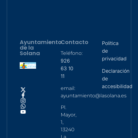
Ayuntamiento
Contacto
Política
de la
de
Solana
Teléfono:
privacidad
926
63 10
Declaración
11
de
accesibilidad
email:
ayuntamiento@lasolana.es
Pl.
Mayor,
1,
13240
La