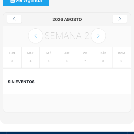
Ver Agenda
2026 AGOSTO
SEMANA
2
LUN
MAR
MIÉ
JUE
VIE
SÁB
DOM
3
4
5
6
7
8
9
SIN EVENTOS