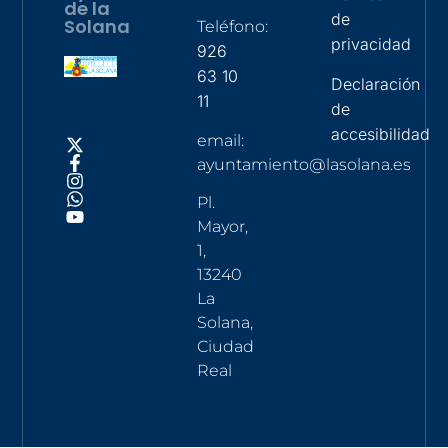
de la
de
Solana
Teléfono:
privacidad
926
63 10
Declaración
11
de
accesibilidad
email:
ayuntamiento@lasolana.es
Pl.
Mayor,
1,
13240
La
Solana,
Ciudad
Real