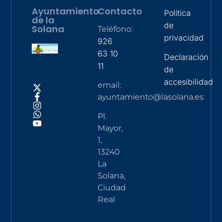
Ayuntamiento
Contacto
Política
de la
de
Solana
Teléfono:
privacidad
926
63 10
Declaración
11
de
accesibilidad
email:
ayuntamiento@lasolana.es
Pl.
Mayor,
1,
13240
La
Solana,
Ciudad
Real