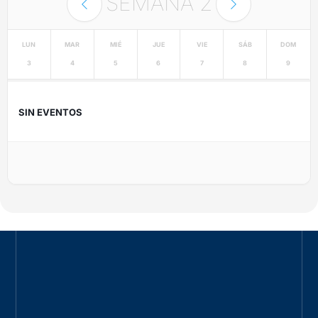
SEMANA
2
LUN
MAR
MIÉ
JUE
VIE
SÁB
DOM
3
4
5
6
7
8
9
SIN EVENTOS