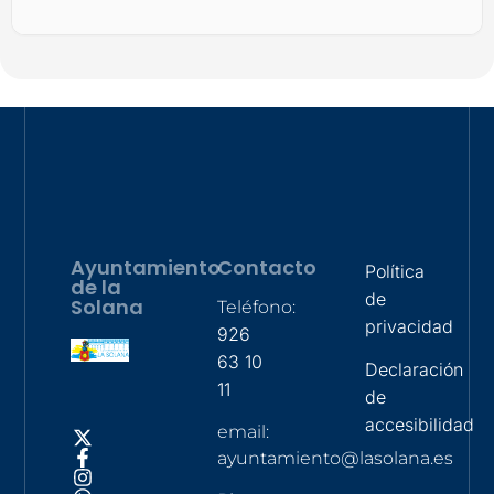
Ayuntamiento
Contacto
Política
de la
de
Solana
Teléfono:
privacidad
926
63 10
Declaración
11
de
accesibilidad
email:
ayuntamiento@lasolana.es