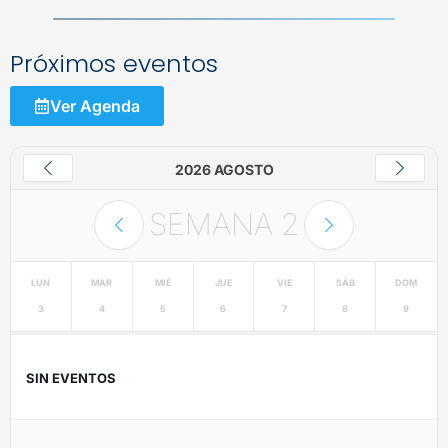
Próximos eventos
Ver Agenda
2026 AGOSTO
SEMANA
2
LUN
MAR
MIÉ
JUE
VIE
SÁB
DOM
3
4
5
6
7
8
9
SIN EVENTOS